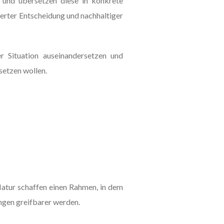
 und übersetzen diese in konkrete
dierter Entscheidung und nachhaltiger
er Situation auseinandersetzen und
setzen wollen.
atur schaffen einen Rahmen, in dem
ngen greifbarer werden.