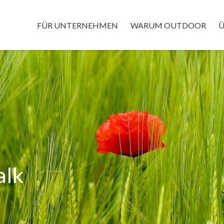
FÜR UNTERNEHMEN
WARUM OUTDOOR
Ü
alk